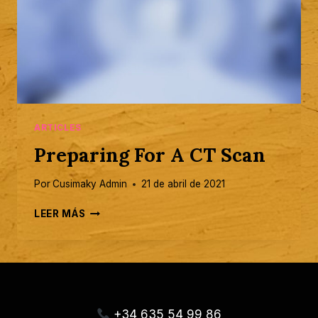
ARTICLES
Preparing For A CT Scan
Por
Cusimaky Admin
21 de abril de 2021
PREPARING
LEER MÁS
FOR
A
CT
SCAN
+34 635 54 99 86