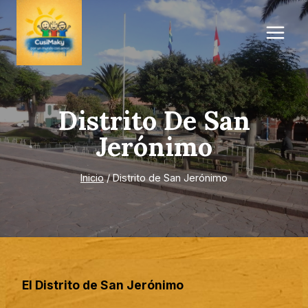
Saltar
al
contenido
Distrito De San
Jerónimo
Inicio
/
Distrito de San Jerónimo
El Distrito de San Jerónimo